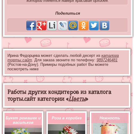
которой тянется наверх красивая орхидея.
Поделиться
Ирина Федорцева может сделать любой десерт из
каталога
торты.сайт
. Для заказа звоните по телефону:
9897246481
(Ростов-на-Дону). Примеры подобных работ Вы можете
посмотреть ниже
Работы других кондитеров из каталога
торты.сайт категории «
Цветы
»
Букет ромашек и
Роза в коробке
Нежность
васильков