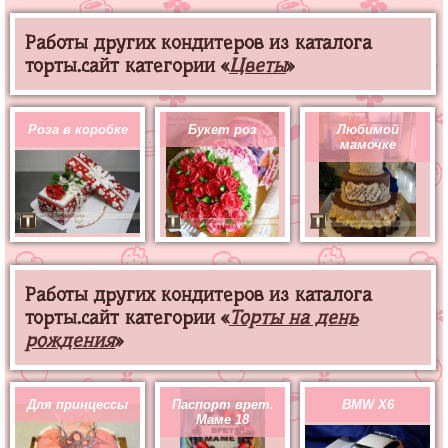
Работы других кондитеров из каталога
торты.сайт категории «
Цветы
»
Роза в коробке
Букет роз
Любимой
мамочке
Работы других кондитеров из каталога
торты.сайт категории «
Торты на день
рождения
»
Для принцессы
Паспорт врет.
BMW X6
Маме 18